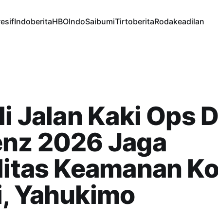
esif
Indoberita
HBOIndo
Saibumi
Tirtoberita
Rodakeadilan
li Jalan Kaki Ops 
enz 2026 Jaga
litas Keamanan Ko
i, Yahukimo