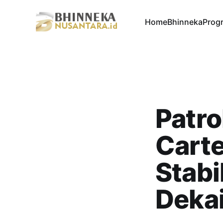
Home
Bhinneka
Progr
Patro
Cart
Stabi
Deka