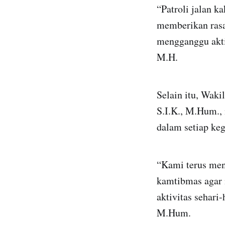
“Patroli jalan k
memberikan rasa
mengganggu aktiv
M.H.
Selain itu, Wak
S.I.K., M.Hum.,
dalam setiap keg
“Kami terus men
kamtibmas agar 
aktivitas sehari
M.Hum.