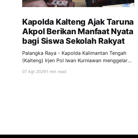
Kapolda Kalteng Ajak Taruna
Akpol Berikan Manfaat Nyata
bagi Siswa Sekolah Rakyat
Palangka Raya - Kapolda Kalimantan Tengah
(Kalteng) Irjen Pol Iwan Kurniawan menggelar
silaturahmi bersama para Taruna Akademi
07 Agt 2026
1 min read
Kepolisian tingkat IV bertempat di ruang
kerjanya, Jumat (7/8/2026). Kegiatan ini
menjadi ajang penyamaan visi dalam
mendukung program pendidikan bagi anak-
anak di Sekolah Rakyat. Dalam kesempatannya,
Kapolda Kalteng menekankan pentingnya peran