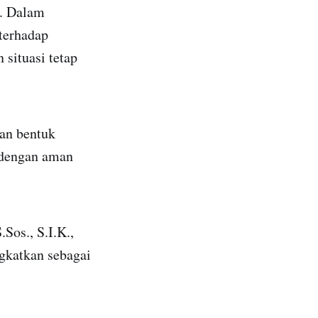
i. Dalam
terhadap
situasi tetap
kan bentuk
n dengan aman
Sos., S.I.K.,
ngkatkan sebagai