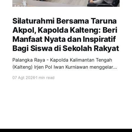
Silaturahmi Bersama Taruna
Akpol, Kapolda Kalteng: Beri
Manfaat Nyata dan Inspiratif
Bagi Siswa di Sekolah Rakyat
Palangka Raya - Kapolda Kalimantan Tengah
(Kalteng) Irjen Pol Iwan Kurniawan menggelar
silaturahmi bersama para Taruna Akademi
07 Agt 2026
1 min read
Kepolisian tingkat IV bertempat di ruang
kerjanya, Jumat (7/8/2026). Kegiatan ini
menjadi ajang penyamaan visi dalam
mendukung program pendidikan bagi anak-
anak di Sekolah Rakyat. Dalam kesempatannya,
Kapolda Kalteng menekankan pentingnya peran