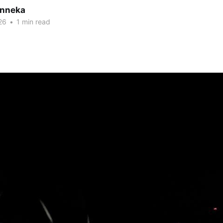
inneka
26
•
1 min read