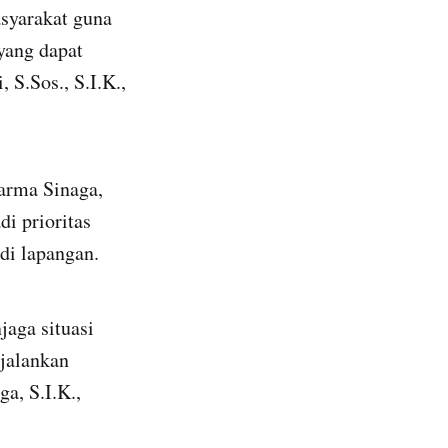
asyarakat guna
yang dapat
 S.Sos., S.I.K.,
arma Sinaga,
i prioritas
di lapangan.
aga situasi
jalankan
a, S.I.K.,