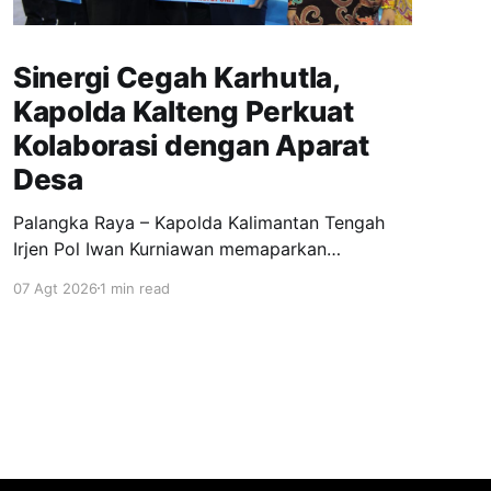
Sinergi Cegah Karhutla,
Kapolda Kalteng Perkuat
Kolaborasi dengan Aparat
Desa
Palangka Raya – Kapolda Kalimantan Tengah
Irjen Pol Iwan Kurniawan memaparkan
perkembangan penanganan kebakaran hutan
07 Agt 2026
1 min read
dan lahan (karhutla) di Kalimantan Tengah
sekaligus mengajak pemerintah desa
memperkuat langkah pencegahan. Hal tersebut
disampaikan Kapolda dalam kegiatan yang
digelar di GOR Indoor Serbaguna, Jalan Tjilik
Riwut Km 5, Palangka Raya, Kamis (6/8/2026)