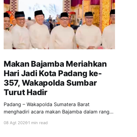
Makan Bajamba Meriahkan
Hari Jadi Kota Padang ke-
357, Wakapolda Sumbar
Turut Hadir
Padang – Wakapolda Sumatera Barat
menghadiri acara makan Bajamba dalam rangka
memperingati Hari Jadi Kota Padang ke-357.
08 Agt 2026
1 min read
Kegiatan tersebut berlangsung sebagai bagian
dari rangkaian perayaan hari jadi sekaligus