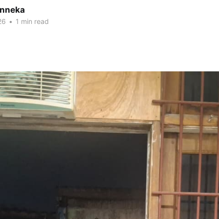
inneka
26
•
1 min read