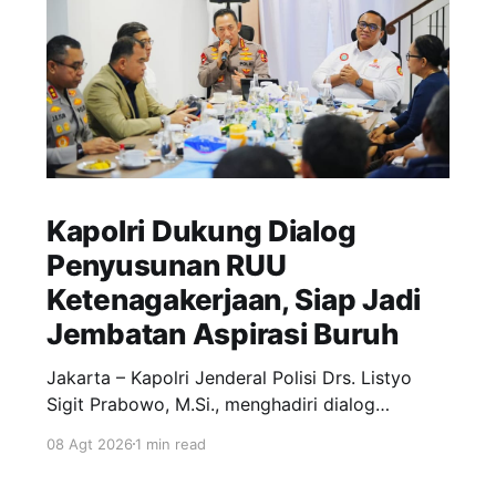
Kapolri Dukung Dialog
Penyusunan RUU
Ketenagakerjaan, Siap Jadi
Jembatan Aspirasi Buruh
Jakarta – Kapolri Jenderal Polisi Drs. Listyo
Sigit Prabowo, M.Si., menghadiri dialog
bersama jajaran Koalisi Besar Perjuangan Buruh
08 Agt 2026
1 min read
Indonesia (KBPBI) di Kantor Sekretariat
Bersama KBPBI, Jakarta. Pertemuan tersebut