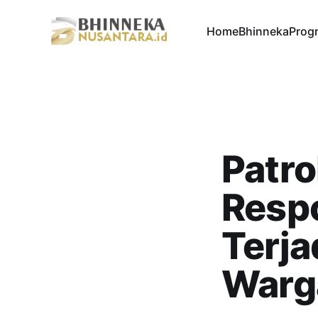
Home
Bhinneka
Progr
Patro
Resp
Terja
Warg