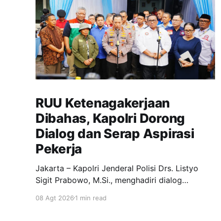
RUU Ketenagakerjaan
Dibahas, Kapolri Dorong
Dialog dan Serap Aspirasi
Pekerja
Jakarta – Kapolri Jenderal Polisi Drs. Listyo
Sigit Prabowo, M.Si., menghadiri dialog
bersama jajaran Koalisi Besar Perjuangan Buruh
08 Agt 2026
1 min read
Indonesia (KBPBI) di Kantor Sekretariat
Bersama KBPBI, Jakarta. Pertemuan tersebut