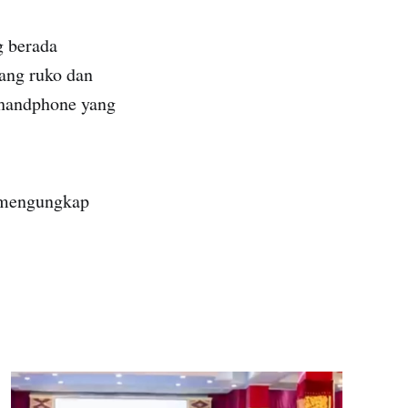
g berada
ang ruko dan
 handphone yang
k mengungkap