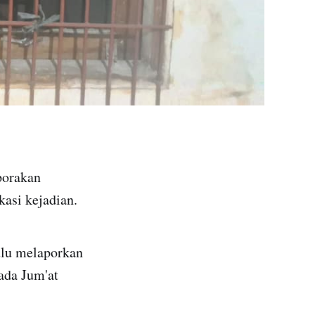
porakan
kasi kejadian.
ulu melaporkan
ada Jum'at