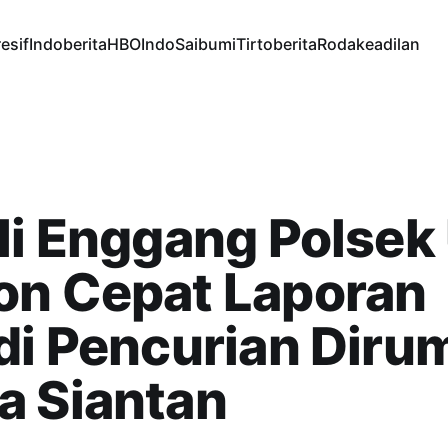
esif
Indoberita
HBOIndo
Saibumi
Tirtoberita
Rodakeadilan
li Enggang Polsek
on Cepat Laporan
di Pencurian Diru
a Siantan