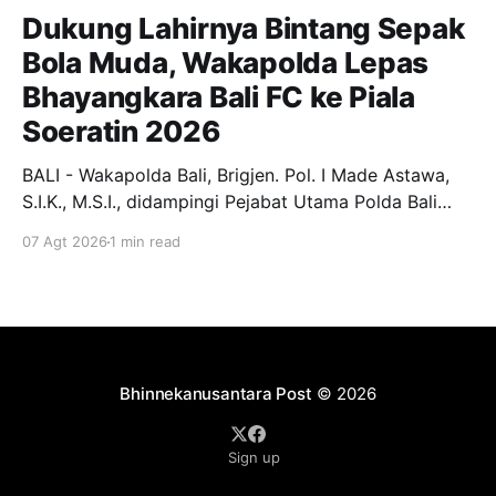
Dukung Lahirnya Bintang Sepak
Bola Muda, Wakapolda Lepas
Bhayangkara Bali FC ke Piala
Soeratin 2026
BALI - Wakapolda Bali, Brigjen. Pol. I Made Astawa,
S.I.K., M.S.I., didampingi Pejabat Utama Polda Bali
melepas keberangkatan Tim Bhayangkara Bali FC
07 Agt 2026
1 min read
yang akan berlaga pada Turnamen Piala Soeratin U-
13, U-15, dan U-17 Tahun 2026. Pelepasan
berlangsung di Lobby Depan Mapolda Bali, Jumat (7/
Bhinnekanusantara Post
© 2026
Sign up