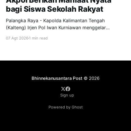
bagi Siswa Sekolah Rakyat
Palangka Raya - Kapolda Kalimantan Tengah
(Kalteng) Irjen Pol Iwan Kurniawan menggelar
silaturahmi bersama para Taruna Akademi Kepolisian
07 Agt 2026
1 min read
tingkat IV bertempat di ruang kerjanya, Jumat
(7/8/2026). Kegiatan ini menjadi ajang penyamaan
visi dalam mendukung program pendidikan bagi
anak-anak di Sekolah Rakyat. Dalam kesempatannya,
Kapolda Kalteng menekankan pentingnya peran
Bhinnekanusantara Post
© 2026
Sign up
Powered by Ghost