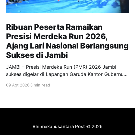
Ribuan Peserta Ramaikan
Presisi Merdeka Run 2026,
Ajang Lari Nasional Berlangsung
Sukses di Jambi
JAMBI – Presisi Merdeka Run (PMR) 2026 Jambi
sukses digelar di Lapangan Garuda Kantor Gubernur
Jambi, Minggu (9/8/2026). Event olahraga berskala
09 Agt 2026
3 min read
nasional tersebut berlangsung meriah dan diikuti
sekitar 12.000 peserta serta pengunjung dari
berbagai daerah. Kegiatan tersebut turut dihadiri
Gubernur Jambi Dr. H. Al Haris, S.Sos., M.
Bhinnekanusantara Post
© 2026