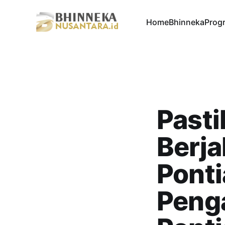
Home
Bhinneka
Progr
Pasti
Berja
Ponti
Peng