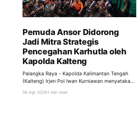
Pemuda Ansor Didorong
Jadi Mitra Strategis
Pencegahan Karhutla oleh
Kapolda Kalteng
Palangka Raya - Kapolda Kalimantan Tengah
(Kalteng) Irjen Pol Iwan Kurniawan menyatakan
dukungan penuh kepada Gerakan Pemuda
06 Agt 2026
1 min read
Ansor menjadi garda terdepan dalam upaya
pencegahan dan penanggulangan kebakaran
hutan dan lahan (Karhutla) di wilayah Kalteng.
Pernyataan itu disampaikan Kapolda, usai
menghadiri apel siaga Karhutla yang
diselenggarakan pimpinan wilayah GP Ansor