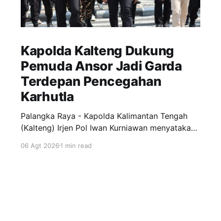
Kapolda Kalteng Dukung
Pemuda Ansor Jadi Garda
Terdepan Pencegahan
Karhutla
Palangka Raya - Kapolda Kalimantan Tengah
(Kalteng) Irjen Pol Iwan Kurniawan menyatakan
dukungan penuh kepada Gerakan Pemuda
06 Agt 2026
1 min read
Ansor menjadi garda terdepan dalam upaya
pencegahan dan penanggulangan kebakaran
hutan dan lahan (Karhutla) di wilayah Kalteng.
Pernyataan itu disampaikan Kapolda, usai
menghadiri apel siaga Karhutla yang
diselenggarakan pimpinan wilayah GP Ansor