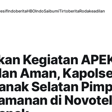
esif
Indoberita
HBOIndo
Saibumi
Tirtoberita
Rodakeadilan
kan Kegiatan APE
lan Aman, Kapols
anak Selatan Pimp
amanan di Novote