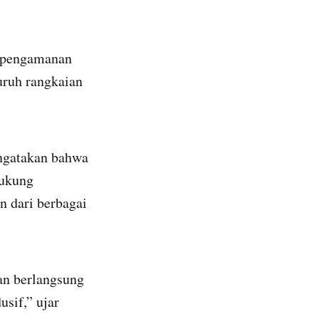
h pengamanan
luruh rangkaian
engatakan bahwa
dukung
n dari berbagai
n berlangsung
usif,” ujar