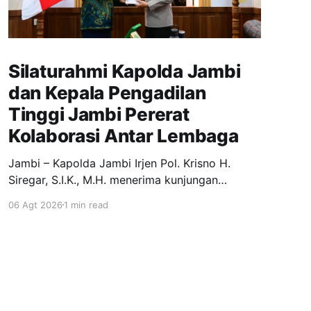
Silaturahmi Kapolda Jambi
dan Kepala Pengadilan
Tinggi Jambi Pererat
Kolaborasi Antar Lembaga
Jambi – Kapolda Jambi Irjen Pol. Krisno H.
Siregar, S.I.K., M.H. menerima kunjungan
silaturahmi Kepala Pengadilan Tinggi Jambi, Dr.
06 Agt 2026
1 min read
Marsudin Nainggolan, S.H., M.H., di Ruang Kerja
Kapolda Jambi, Kamis (6/8/2026). Kegiatan
tersebut merupakan silaturahmi sekaligus
perkenalan Kepala Pengadilan Tinggi Jambi
yang baru bertugas di