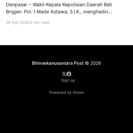
Denpasar – Wakil Kepala Kepolisian Daerah Bali
Brigjen. Pol. I Made Astawa, S.I.K., menghadiri
undangan peninjauan Manuver Latihan dalam rangka
08 Agt 2026
3 min read
Latihan Kesiapsiagaan Operasional (LKO)
Kogabwilhan II T.A. 2026 yang dilaksanakan di
kawasan Pantai Mertasari, Sanur, dan Lapangan Niti
Mandala Renon, Denpasar. Sabtu, (8/8/2026).
Kegiatan tersebut merupakan
Bhinnekanusantara Post
© 2026
Sign up
Powered by Ghost