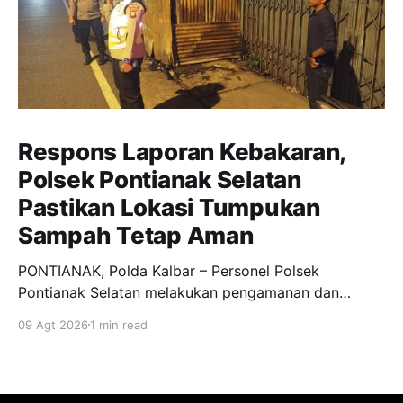
Respons Laporan Kebakaran,
Polsek Pontianak Selatan
Pastikan Lokasi Tumpukan
Sampah Tetap Aman
PONTIANAK, Polda Kalbar – Personel Polsek
Pontianak Selatan melakukan pengamanan dan
penanganan awal terkait peristiwa kebakaran yang
09 Agt 2026
1 min read
terjadi di lahan kosong di Jalan H. Agus Salim,
Kelurahan Benua Melayu Darat, Kecamatan Pontianak
Selatan, Sabtu (8/8/2026) sekitar pukul 19.07 WIB.
Kebakaran terjadi pada tumpukan sampah plastik dan