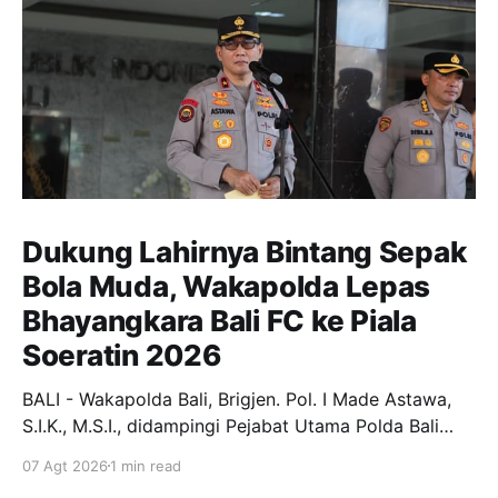
Dukung Lahirnya Bintang Sepak
Bola Muda, Wakapolda Lepas
Bhayangkara Bali FC ke Piala
Soeratin 2026
BALI - Wakapolda Bali, Brigjen. Pol. I Made Astawa,
S.I.K., M.S.I., didampingi Pejabat Utama Polda Bali
melepas keberangkatan Tim Bhayangkara Bali FC
07 Agt 2026
1 min read
yang akan berlaga pada Turnamen Piala Soeratin U-