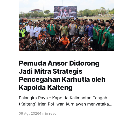
Pemuda Ansor Didorong
Jadi Mitra Strategis
Pencegahan Karhutla oleh
Kapolda Kalteng
Palangka Raya - Kapolda Kalimantan Tengah
(Kalteng) Irjen Pol Iwan Kurniawan menyatakan
dukungan penuh kepada Gerakan Pemuda
06 Agt 2026
1 min read
Ansor menjadi garda terdepan dalam upaya