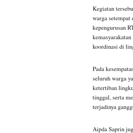
Kegiatan tersebu
warga setempat 
kepengurusan RT
kemasyarakatan 
koordinasi di li
Pada kesempatan
seluruh warga y
ketertiban lingk
tinggal, serta 
terjadinya gang
Aipda Saprin jug