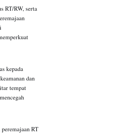
us RT/RW, serta
Peremajaan
i
 memperkuat
as kepada
a keamanan dan
itar tempat
a mencegah
an peremajaan RT