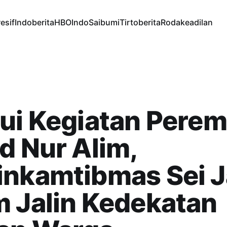
esif
Indoberita
HBOIndo
Saibumi
Tirtoberita
Rodakeadilan
ui Kegiatan Pere
d Nur Alim,
inkamtibmas Sei 
 Jalin Kedekatan