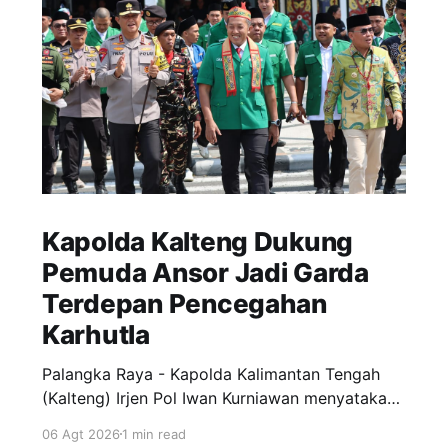
Kapolda Kalteng Dukung
Pemuda Ansor Jadi Garda
Terdepan Pencegahan
Karhutla
Palangka Raya - Kapolda Kalimantan Tengah
(Kalteng) Irjen Pol Iwan Kurniawan menyatakan
dukungan penuh kepada Gerakan Pemuda
06 Agt 2026
1 min read
Ansor menjadi garda terdepan dalam upaya