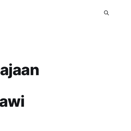
majaan
Jawi