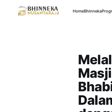
Home
Bhinneka
Progr
Melal
Masji
Bhab
Dalam