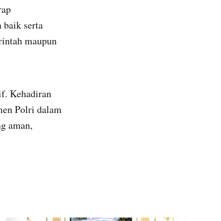
rap
baik serta
erintah maupun
if. Kehadiran
en Polri dalam
ng aman,