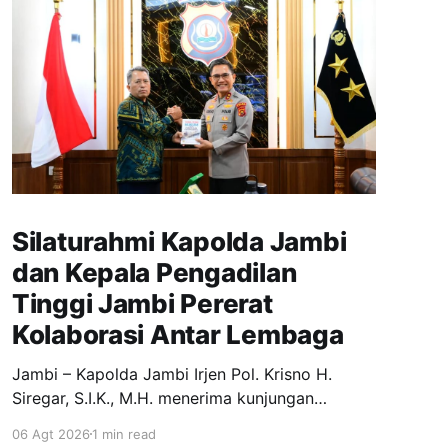
Silaturahmi Kapolda Jambi
dan Kepala Pengadilan
Tinggi Jambi Pererat
Kolaborasi Antar Lembaga
Jambi – Kapolda Jambi Irjen Pol. Krisno H.
Siregar, S.I.K., M.H. menerima kunjungan
silaturahmi Kepala Pengadilan Tinggi Jambi, Dr.
06 Agt 2026
1 min read
Marsudin Nainggolan, S.H., M.H., di Ruang Kerja