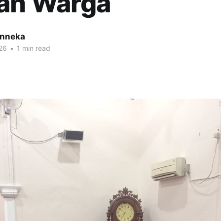
an Warga
inneka
26
•
1 min read