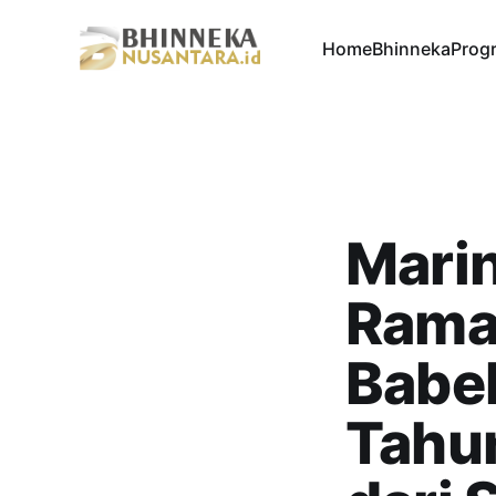
Home
Bhinneka
Progr
Marin
Rama
Babel
Tahun