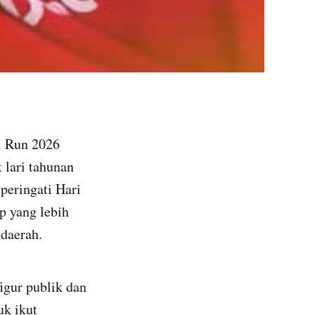
l Run 2026
 lari tahunan
peringati Hari
p yang lebih
 daerah.
igur publik dan
uk ikut