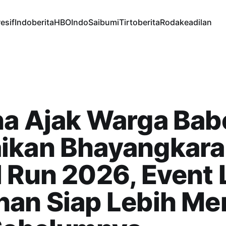
esif
Indoberita
HBOIndo
Saibumi
Tirtoberita
Rodakeadilan
a Ajak Warga Bab
ikan Bhayangkara
 Run 2026, Event 
an Siap Lebih Me