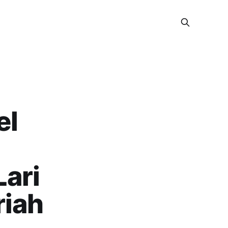
el
Lari
riah