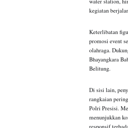
water station, 
kegiatan berjala
Keterlibatan fi
promosi event se
olahraga. Dukun
Bhayangkara Bab
Belitung.
Di sisi lain, pe
rangkaian perin
Polri Presisi. M
menunjukkan komi
responsif terhad