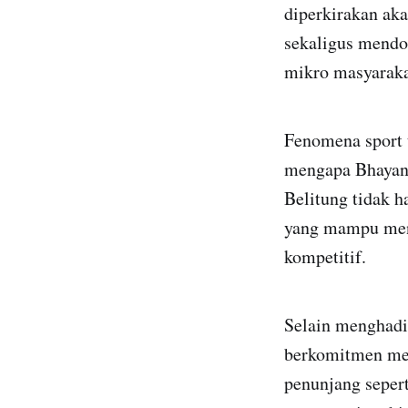
diperkirakan ak
sekaligus mendor
mikro masyaraka
Fenomena sport 
mengapa Bhayang
Belitung tidak h
yang mampu meny
kompetitif.
Selain menghadi
berkomitmen mem
penunjang sepert