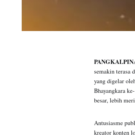
PANGKALPIN
semakin terasa 
yang digelar ol
Bhayangkara ke-8
besar, lebih mer
Antusiasme publi
kreator konten 