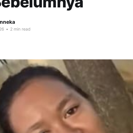
 Sebelumnya
inneka
26
•
2 min read