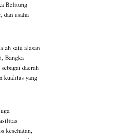
ka Belitung
r, dan usaha
alah satu alasan
i, Bangka
a sebagai daerah
 kualitas yang
juga
silitas
os kesehatan,