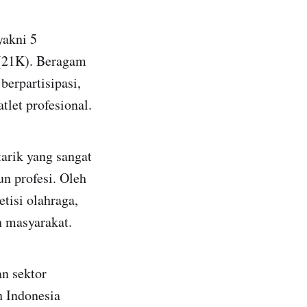
yakni 5
 (21K). Beragam
berpartisipasi,
tlet profesional.
arik yang sangat
un profesi. Oleh
tisi olahraga,
n masyarakat.
an sektor
h Indonesia