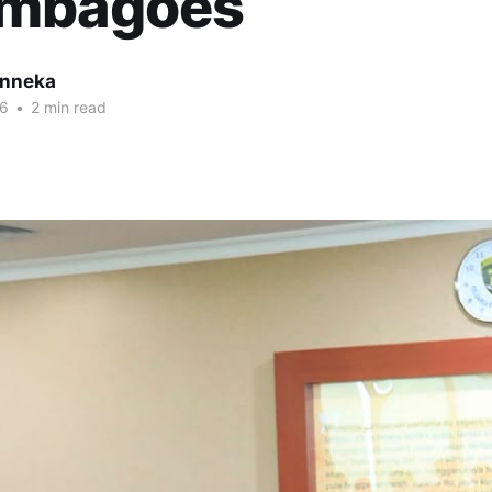
mbagoes
inneka
26
•
2 min read