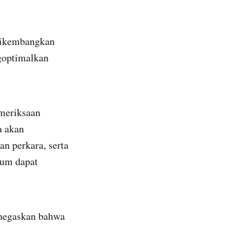
dikembangkan
goptimalkan
emeriksaan
a akan
n perkara, serta
kum dapat
enegaskan bahwa