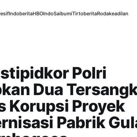
esif
Indoberita
HBOIndo
Saibumi
Tirtoberita
Rodakeadilan
stipidkor Polri
pkan Dua Tersang
s Korupsi Proyek
nisasi Pabrik Gul