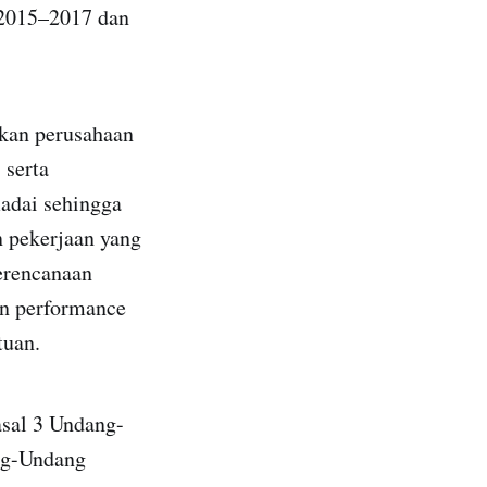
 2015–2017 dan
kan perusahaan
 serta
adai sehingga
 pekerjaan yang
perencanaan
an performance
tuan.
asal 3 Undang-
ng-Undang