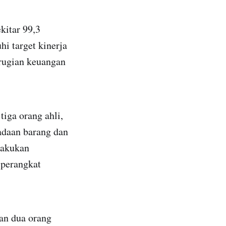
kitar 99,3
i target kinerja
rugian keuangan
iga orang ahli,
adaan barang dan
elakukan
 perangkat
kan dua orang