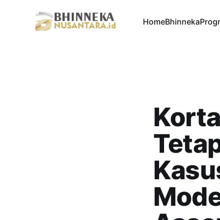
Home
Bhinneka
Progr
Korta
Teta
Kasu
Moder