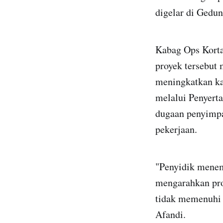
digelar di Gedun
Kabag Ops Korta
proyek tersebut 
meningkatkan ka
melalui Penyert
dugaan penyimpa
pekerjaan.
"Penyidik menem
mengarahkan pro
tidak memenuhi 
Afandi.