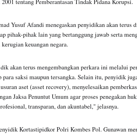
2001 tentang Pemberantasan Tindak Pidana Korupsi.
mad Yusuf Afandi menegaskan penyidikan akan terus 
p pihak-pihak lain yang bertanggung jawab serta men
 kerugian keuangan negara.
idik akan terus mengembangkan perkara ini melalui p
p para saksi maupun tersangka. Selain itu, penyidik jug
suran aset (asset recovery), menyelesaikan pemberkasa
engan Jaksa Penuntut Umum agar proses penegakan hu
rofesional, transparan, dan akuntabel," jelasnya.
Penyidik Kortastipidkor Polri Kombes Pol. Gunawan m