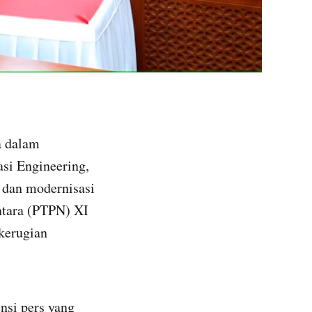
a dalam
asi Engineering,
dan modernisasi
ntara (PTPN) XI
kerugian
nsi pers yang