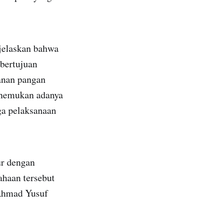
jelaskan bahwa
 bertujuan
anan pangan
enemukan adanya
ga pelaksanaan
ur dengan
ahaan tersebut
 Ahmad Yusuf