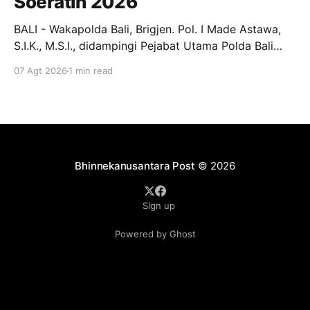
Soeratin 2026
BALI - Wakapolda Bali, Brigjen. Pol. I Made Astawa,
S.I.K., M.S.I., didampingi Pejabat Utama Polda Bali
melepas keberangkatan Tim Bhayangkara Bali FC
07 Agt 2026
1 min read
yang akan berlaga pada Turnamen Piala Soeratin U-
13, U-15, dan U-17 Tahun 2026. Pelepasan
berlangsung di Lobby Depan Mapolda Bali, Jumat (7/
Bhinnekanusantara Post
© 2026
Sign up
Powered by Ghost