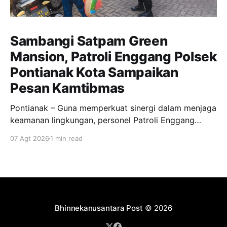
Sambangi Satpam Green
Mansion, Patroli Enggang Polsek
Pontianak Kota Sampaikan
Pesan Kamtibmas
Pontianak – Guna memperkuat sinergi dalam menjaga
keamanan lingkungan, personel Patroli Enggang
Polsek Pontianak Kota melaksanakan patroli dialogis
07 Agt 2026
1 min read
dengan menyambangi petugas keamanan (satpam)
Komplek Perumahan Green Mansion di Jalan Ujung
Pandang, Kecamatan Pontianak Kota. Kegiatan ini
merupakan bagian dari upaya preventif kepolisian
untuk menjaga situasi keamanan dan ketertiban
masyarakat (kamtibmas) agar
Bhinnekanusantara Post
© 2026