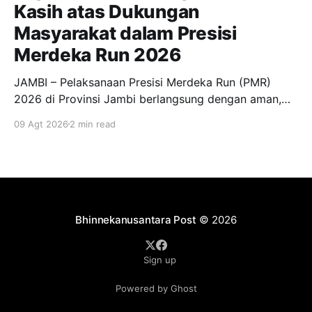
Kasih atas Dukungan
Masyarakat dalam Presisi
Merdeka Run 2026
JAMBI – Pelaksanaan Presisi Merdeka Run (PMR)
2026 di Provinsi Jambi berlangsung dengan aman,
tertib, dan lancar. Kegiatan yang dipusatkan di
09 Agt 2026
2 min read
kawasan Kantor Gubernur Jambi tersebut mendapat
antusiasme tinggi dari masyarakat serta dukungan
dari berbagai pihak. Kelancaran pelaksanaan kegiatan
olahraga berskala nasional tersebut tidak terlepas
dari kesiapan seluruh panitia dan personel
Bhinnekanusantara Post
© 2026
Sign up
Powered by Ghost