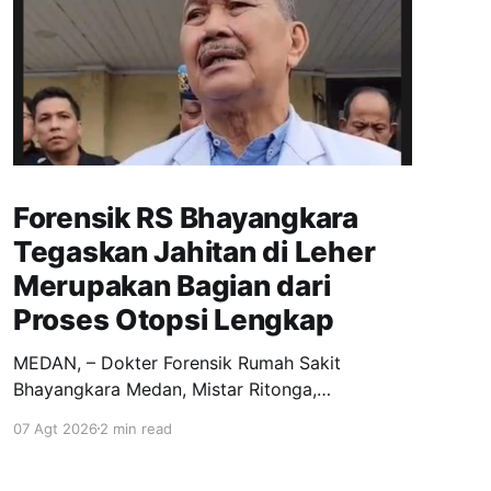
Forensik RS Bhayangkara
Tegaskan Jahitan di Leher
Merupakan Bagian dari
Proses Otopsi Lengkap
MEDAN, – Dokter Forensik Rumah Sakit
Bhayangkara Medan, Mistar Ritonga,
menyatakan tidak menemukan tanda-tanda
07 Agt 2026
2 min read
kekerasan pada tubuh W (30), mantan istri
Brigadir I, berdasarkan hasil pemeriksaan awal