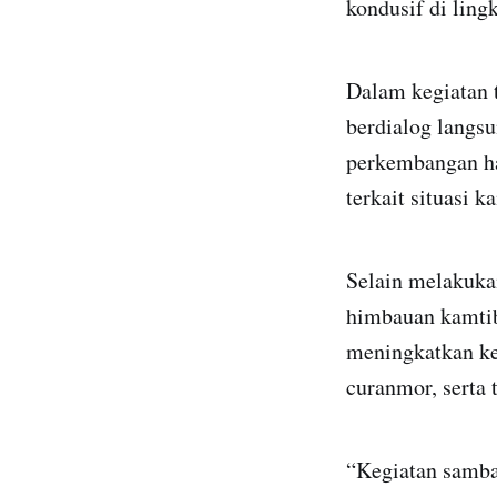
kondusif di ling
Dalam kegiatan 
berdialog langs
perkembangan h
terkait situasi k
Selain melakuka
himbauan kamtib
meningkatkan ke
curanmor, serta 
“Kegiatan samba