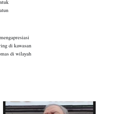
untuk
atun
 mengapresiasi
ring di kawasan
bmas di wilayah