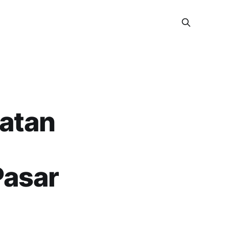
latan
Pasar