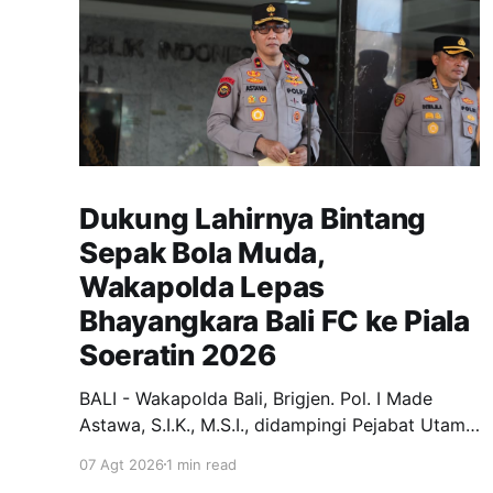
Dukung Lahirnya Bintang
Sepak Bola Muda,
Wakapolda Lepas
Bhayangkara Bali FC ke Piala
Soeratin 2026
BALI - Wakapolda Bali, Brigjen. Pol. I Made
Astawa, S.I.K., M.S.I., didampingi Pejabat Utama
Polda Bali melepas keberangkatan Tim
07 Agt 2026
1 min read
Bhayangkara Bali FC yang akan berlaga pada