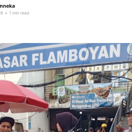
inneka
26
•
1 min read