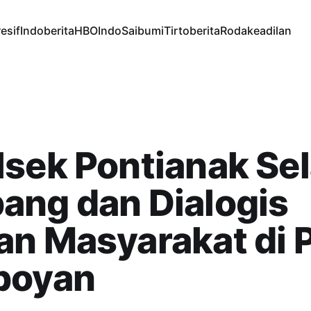
esif
Indoberita
HBOIndo
Saibumi
Tirtoberita
Rodakeadilan
sek Pontianak Se
ang dan Dialogis
n Masyarakat di 
boyan