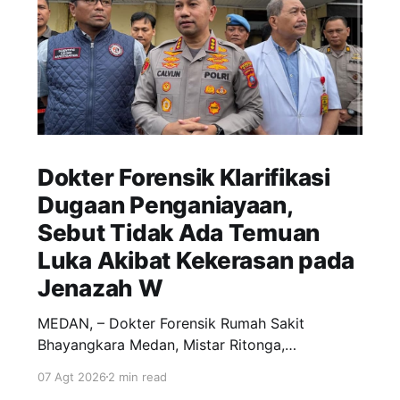
Dokter Forensik Klarifikasi
Dugaan Penganiayaan,
Sebut Tidak Ada Temuan
Luka Akibat Kekerasan pada
Jenazah W
MEDAN, – Dokter Forensik Rumah Sakit
Bhayangkara Medan, Mistar Ritonga,
menyatakan tidak menemukan tanda-tanda
07 Agt 2026
2 min read
kekerasan pada tubuh W (30), mantan istri