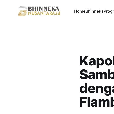
Home
Bhinneka
Progr
Kapol
Samb
denga
Flam