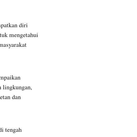
patkan diri
ntuk mengetahui
masyarakat
ampaikan
 lingkungan,
etan dan
di tengah