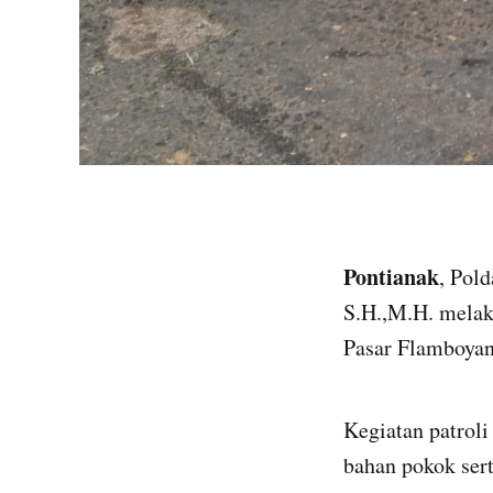
Pontianak
, Pol
S.H.,M.H. melak
Pasar Flamboyan
Kegiatan patrol
bahan pokok ser