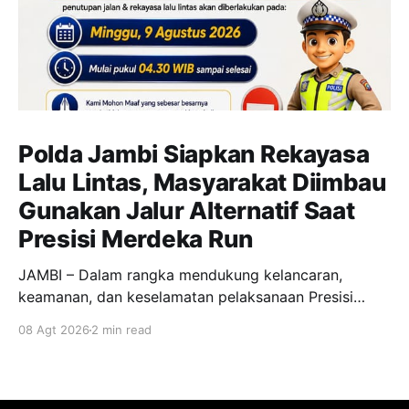
Polda Jambi Siapkan Rekayasa
Lalu Lintas, Masyarakat Diimbau
Gunakan Jalur Alternatif Saat
Presisi Merdeka Run
JAMBI – Dalam rangka mendukung kelancaran,
keamanan, dan keselamatan pelaksanaan Presisi
Merdeka Run 2026, Polda Jambi bersama instansi
08 Agt 2026
2 min read
terkait menyiapkan rekayasa lalu lintas berupa
penutupan sementara dan pengalihan arus kendaraan
di sejumlah ruas jalan di Kota Jambi. Kegiatan Presisi
Merdeka Run 2026 yang mengusung semangat “Satu