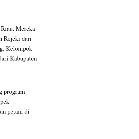
i Riau. Mereka
 Rejeki dari
ng, Kelompok
dari Kabupaten
ng program
spek
an petani di