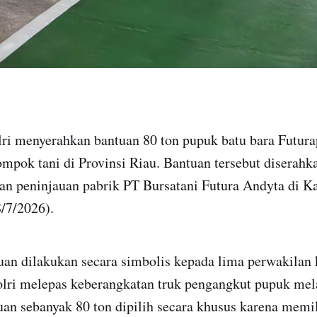
ri menyerahkan bantuan 80 ton pupuk batu bara Futurap
mpok tani di Provinsi Riau. Bantuan tersebut diserah
tan peninjauan pabrik PT Bursatani Futura Andyta di K
/7/2026).
uan dilakukan secara simbolis kepada lima perwakilan 
olri melepas keberangkatan truk pengangkut pupuk mela
uan sebanyak 80 ton dipilih secara khusus karena memi