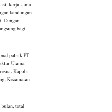
asil kerja sama
engan kandungan
i. Dengan
angsung bagi
onal pabrik PT
rektur Utama
esisi. Kapolri
ang, Kecamatan
 bulan, total