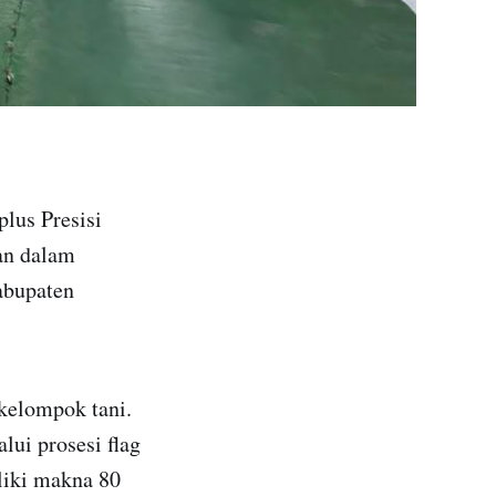
lus Presisi
kan dalam
abupaten
kelompok tani.
lui prosesi flag
liki makna 80