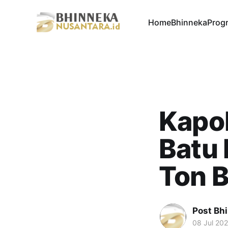
Home
Bhinneka
Progr
Kapol
Batu 
Ton B
Post Bh
08 Jul 20