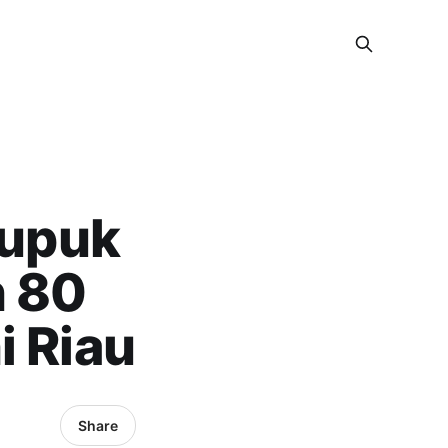
Pupuk
n 80
i Riau
Share