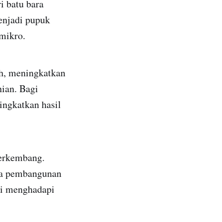
i batu bara
enjadi pupuk
mikro.
ah, meningkatkan
nian. Bagi
ingkatkan hasil
berkembang.
nda pembangunan
ni menghadapi