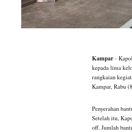
Kampar
- Kapol
kepada lima kelo
rangkaian kegia
Kampar, Rabu (8
Penyerahan bant
Setelah itu, Kap
off. Jumlah bant