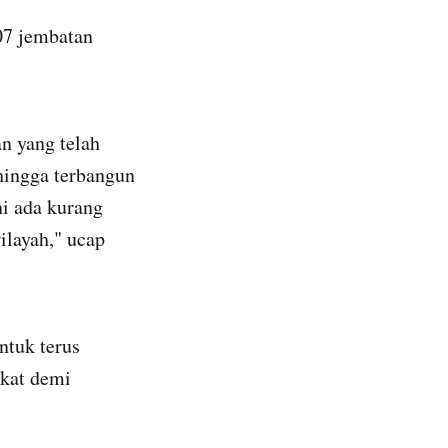
807 jembatan
n yang telah
hingga terbangun
ni ada kurang
ilayah," ucap
ntuk terus
akat demi