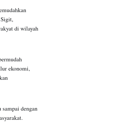
 memudahkan
Sigit,
akyat di wilayah
mpermudah
alur ekonomi,
tkan
u sampai dengan
asyarakat.