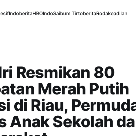
esif
Indoberita
HBOIndo
Saibumi
Tirtoberita
Rodakeadilan
ri Resmikan 80
atan Merah Putih
si di Riau, Permud
s Anak Sekolah d