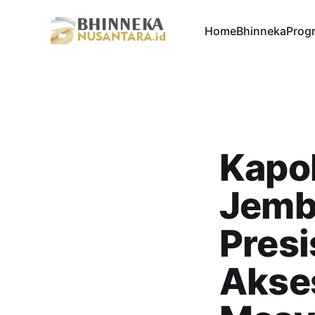
Home
Bhinneka
Progr
Kapol
Jemb
Presi
Akse