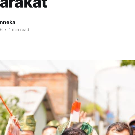
arakat
inneka
26
•
1 min read