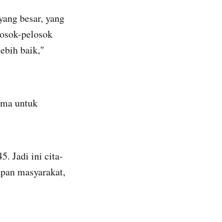
yang besar, yang
losok-pelosok
ebih baik,"
tama untuk
. Jadi ini cita-
apan masyarakat,