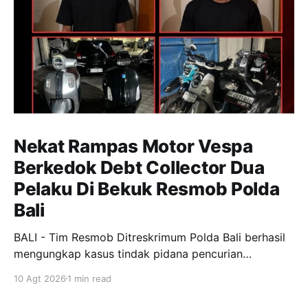
Nekat Rampas Motor Vespa
Berkedok Debt Collector Dua
Pelaku Di Bekuk Resmob Polda
Bali
BALI - Tim Resmob Ditreskrimum Polda Bali berhasil
mengungkap kasus tindak pidana pencurian
kendaraan bermotor dengan modus mengaku
10 Agt 2026
1 min read
sebagai debt collector. Dua orang pelaku berhasil
diamankan pada Sabtu, 8 Agustus 2026 sekitar pukul