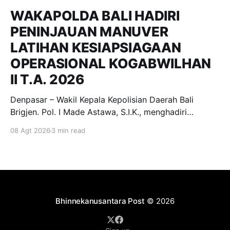
WAKAPOLDA BALI HADIRI
PENINJAUAN MANUVER
LATIHAN KESIAPSIAGAAN
OPERASIONAL KOGABWILHAN
II T.A. 2026
Denpasar – Wakil Kepala Kepolisian Daerah Bali
Brigjen. Pol. I Made Astawa, S.I.K., menghadiri
undangan peninjauan Manuver Latihan dalam rangka
08 Agt 2026
3 min read
Latihan Kesiapsiagaan Operasional (LKO)
Kogabwilhan II T.A. 2026 yang dilaksanakan di
kawasan Pantai Mertasari, Sanur, dan Lapangan Niti
Mandala Renon, Denpasar. Sabtu, (8/8/2026).
Kegiatan tersebut merupakan
Bhinnekanusantara Post
© 2026