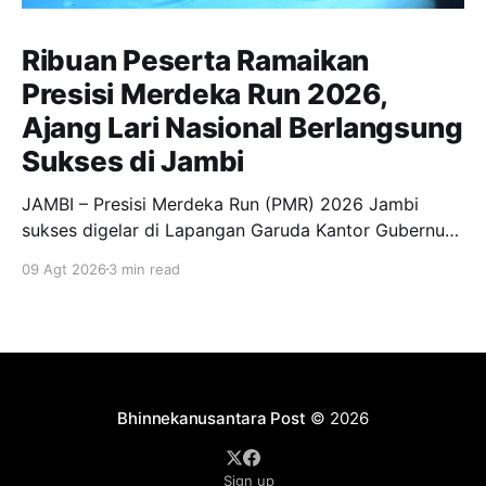
Ribuan Peserta Ramaikan
Presisi Merdeka Run 2026,
Ajang Lari Nasional Berlangsung
Sukses di Jambi
JAMBI – Presisi Merdeka Run (PMR) 2026 Jambi
sukses digelar di Lapangan Garuda Kantor Gubernur
Jambi, Minggu (9/8/2026). Event olahraga berskala
09 Agt 2026
3 min read
nasional tersebut berlangsung meriah dan diikuti
sekitar 12.000 peserta serta pengunjung dari
berbagai daerah. Kegiatan tersebut turut dihadiri
Gubernur Jambi Dr. H. Al Haris, S.Sos., M.
Bhinnekanusantara Post
© 2026
Sign up