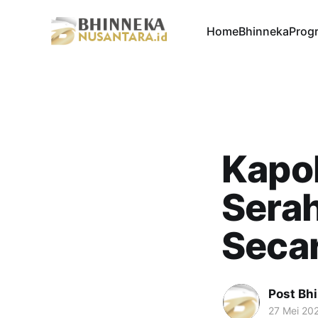
Home
Bhinneka
Progr
Kapol
Sera
Secar
Post Bh
27 Mei 20