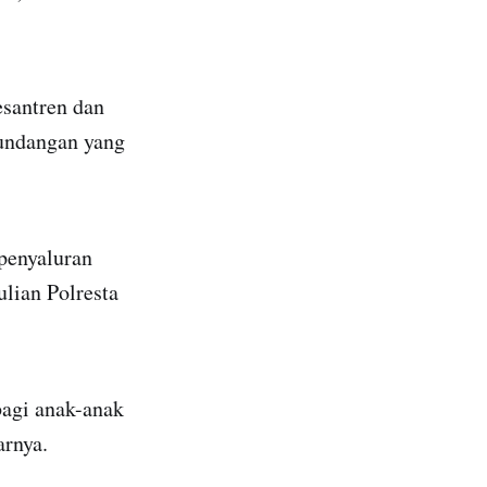
esantren dan
 undangan yang
penyaluran
lian Polresta
bagi anak-anak
arnya.