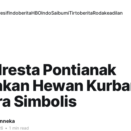
esif
Indoberita
HBOIndo
Saibumi
Tirtoberita
Rodakeadilan
resta Pontianak
hkan Hewan Kurba
a Simbolis
inneka
26
•
1 min read