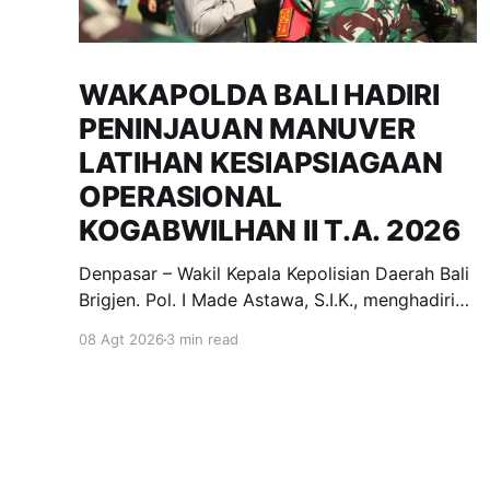
WAKAPOLDA BALI HADIRI
PENINJAUAN MANUVER
LATIHAN KESIAPSIAGAAN
OPERASIONAL
KOGABWILHAN II T.A. 2026
Denpasar – Wakil Kepala Kepolisian Daerah Bali
Brigjen. Pol. I Made Astawa, S.I.K., menghadiri
undangan peninjauan Manuver Latihan dalam
08 Agt 2026
3 min read
rangka Latihan Kesiapsiagaan Operasional
(LKO) Kogabwilhan II T.A. 2026 yang
dilaksanakan di kawasan Pantai Mertasari,
Sanur, dan Lapangan Niti Mandala Renon,
Denpasar. Sabtu, (8/8/2026). Kegiatan tersebut
merupakan