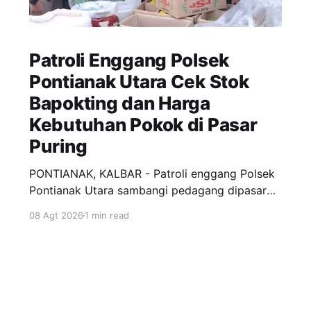
Patroli Enggang Polsek
Pontianak Utara Cek Stok
Bapokting dan Harga
Kebutuhan Pokok di Pasar
Puring
PONTIANAK, KALBAR - Patroli enggang Polsek
Pontianak Utara sambangi pedagang dipasar
puring siantan untuk monitoring ketersediaan
08 Agt 2026
1 min read
Bahan pokok penting (Bapokting) dan situasi
kamtibmas disekitar pasar. Menurut keterangan
Kanit Samapta AKP Adnan, Patroli yang kami
lakkukan ini selain 7ntuk memonitor
ketersediaan Bapokting juga sebagai upaya
untuk mengetahui stabilitas harga pangan dan