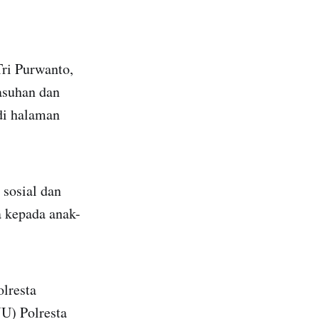
Tri Purwanto,
asuhan dan
di halaman
 sosial dan
 kepada anak-
lresta
U) Polresta