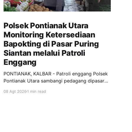
Polsek Pontianak Utara
Monitoring Ketersediaan
Bapokting di Pasar Puring
Siantan melalui Patroli
Enggang
PONTIANAK, KALBAR - Patroli enggang Polsek
Pontianak Utara sambangi pedagang dipasar
puring siantan untuk monitoring ketersediaan
08 Agt 2026
1 min read
Bahan pokok penting (Bapokting) dan situasi
kamtibmas disekitar pasar. Menurut keterangan
Kanit Samapta AKP Adnan, Patroli yang kami
lakkukan ini selain 7ntuk memonitor
ketersediaan Bapokting juga sebagai upaya
untuk mengetahui stabilitas harga pangan dan