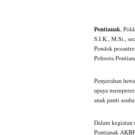
Pontianak
, Pol
S.I.K., M.Si., s
Pondok pesantre
Polresta Pontian
Penyerahan hewan
upaya memperera
anak panti asuh
Dalam kegiatan 
Pontianak AKBP 