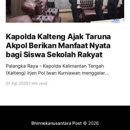
Kapolda Kalteng Ajak Taruna
Akpol Berikan Manfaat Nyata
bagi Siswa Sekolah Rakyat
Palangka Raya - Kapolda Kalimantan Tengah
(Kalteng) Irjen Pol Iwan Kurniawan menggelar
silaturahmi bersama para Taruna Akademi Kepolisian
07 Agt 2026
1 min read
tingkat IV bertempat di ruang kerjanya, Jumat
(7/8/2026). Kegiatan ini menjadi ajang penyamaan
visi dalam mendukung program pendidikan bagi
anak-anak di Sekolah Rakyat. Dalam kesempatannya,
Kapolda Kalteng menekankan pentingnya peran
Bhinnekanusantara Post
© 2026