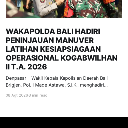
WAKAPOLDA BALI HADIRI
PENINJAUAN MANUVER
LATIHAN KESIAPSIAGAAN
OPERASIONAL KOGABWILHAN
II T.A. 2026
Denpasar – Wakil Kepala Kepolisian Daerah Bali
Brigjen. Pol. I Made Astawa, S.I.K., menghadiri
undangan peninjauan Manuver Latihan dalam rangka
08 Agt 2026
3 min read
Latihan Kesiapsiagaan Operasional (LKO)
Kogabwilhan II T.A. 2026 yang dilaksanakan di
kawasan Pantai Mertasari, Sanur, dan Lapangan Niti
Mandala Renon, Denpasar. Sabtu, (8/8/2026).
Kegiatan tersebut merupakan