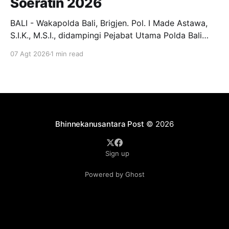
Soeratin 2026
BALI - Wakapolda Bali, Brigjen. Pol. I Made Astawa,
S.I.K., M.S.I., didampingi Pejabat Utama Polda Bali
melepas keberangkatan Tim Bhayangkara Bali FC
07 Agt 2026
1 min read
yang akan berlaga pada Turnamen Piala Soeratin U-
13, U-15, dan U-17 Tahun 2026. Pelepasan
berlangsung di Lobby Depan Mapolda Bali, Jumat (7/
Bhinnekanusantara Post
© 2026
Sign up
Powered by Ghost