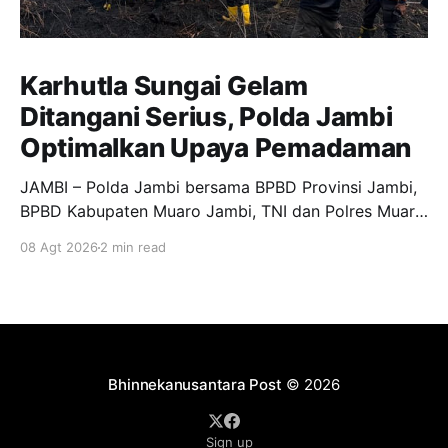
Karhutla Sungai Gelam
Ditangani Serius, Polda Jambi
Optimalkan Upaya Pemadaman
JAMBI – Polda Jambi bersama BPBD Provinsi Jambi,
BPBD Kabupaten Muaro Jambi, TNI dan Polres Muaro
Jambi melakukan pengecekan langsung upaya
08 Agt 2026
2 min read
pemadaman kebakaran hutan dan lahan (Karhutla) di
RT 25 Desa Sungai Gelam, Kecamatan Sungai Gelam,
Kabupaten Muaro Jambi, Sabtu (8/8/2026).
Pengecekan tersebut dilakukan sebagai bentuk
respons cepat sekaligus
Bhinnekanusantara Post
© 2026
Sign up