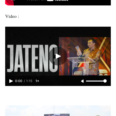
Video :
0:00
/
1:15
1×