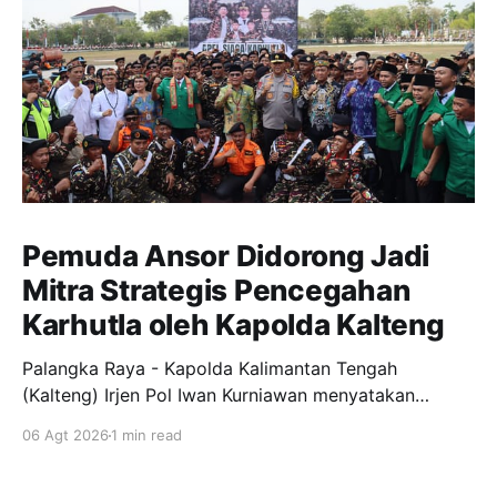
Pemuda Ansor Didorong Jadi
Mitra Strategis Pencegahan
Karhutla oleh Kapolda Kalteng
Palangka Raya - Kapolda Kalimantan Tengah
(Kalteng) Irjen Pol Iwan Kurniawan menyatakan
dukungan penuh kepada Gerakan Pemuda Ansor
06 Agt 2026
1 min read
menjadi garda terdepan dalam upaya pencegahan
dan penanggulangan kebakaran hutan dan lahan