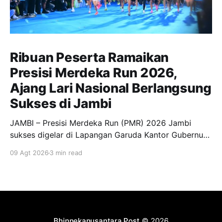
Ribuan Peserta Ramaikan
Presisi Merdeka Run 2026,
Ajang Lari Nasional Berlangsung
Sukses di Jambi
JAMBI – Presisi Merdeka Run (PMR) 2026 Jambi
sukses digelar di Lapangan Garuda Kantor Gubernur
Jambi, Minggu (9/8/2026). Event olahraga berskala
09 Agt 2026
3 min read
nasional tersebut berlangsung meriah dan diikuti
sekitar 12.000 peserta serta pengunjung dari
berbagai daerah. Kegiatan tersebut turut dihadiri
Gubernur Jambi Dr. H. Al Haris, S.Sos., M.
Bhinnekanusantara Post
© 2026