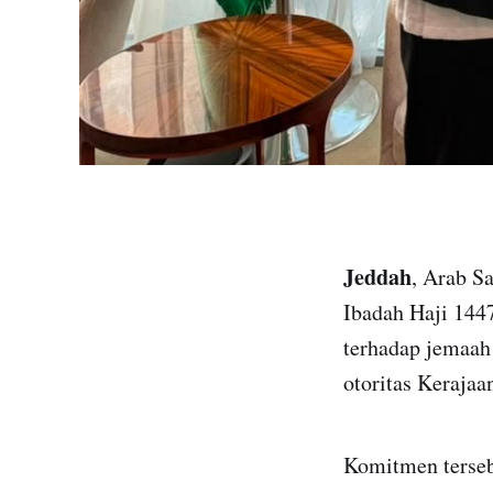
Jeddah
, Arab S
Ibadah Haji 144
terhadap jemaah
otoritas Kerajaa
Komitmen terseb