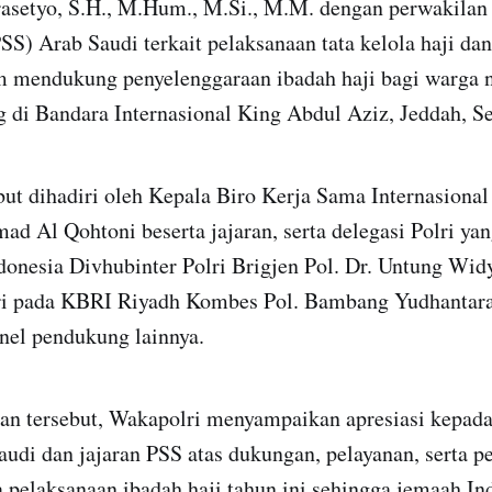
rasetyo, S.H., M.Hum., M.Si., M.M. dengan perwakilan
PSS) Arab Saudi terkait pelaksanaan tata kelola haji da
m mendukung penyelenggaraan ibadah haji bagi warga 
 di Bandara Internasional King Abdul Aziz, Jeddah, Se
but dihadiri oleh Kepala Biro Kerja Sama Internasiona
 Al Qohtoni beserta jajaran, serta delegasi Polri yang
onesia Divhubinter Polri Brigjen Pol. Dr. Untung Widy
ri pada KBRI Riyadh Kombes Pol. Bambang Yudhantar
onel pendukung lainnya.
n tersebut, Wakapolri menyampaikan apresiasi kepad
audi dan jajaran PSS atas dukungan, pelayanan, serta 
 pelaksanaan ibadah haji tahun ini sehingga jemaah In