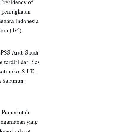
 Presidency of
n peningkatan
negara Indonesia
nin (1/6).
l PSS Arab Saudi
 terdiri dari Ses
atmoko, S.I.K.,
a Salamun,
a Pemerintah
pengamanan yang
donesia dapat