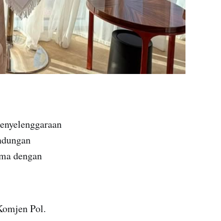
penyelenggaraan
indungan
ama dengan
Komjen Pol.