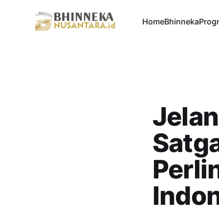
Home
Bhinneka
Progr
Jelan
Satga
Perl
Indo