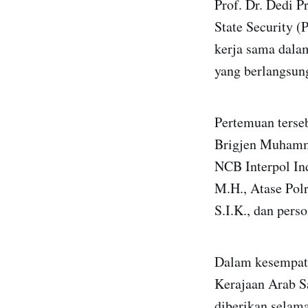
Prof. Dr. Dedi P
State Security (
kerja sama dala
yang berlangsung
Pertemuan terse
Brigjen Muhammad
NCB Interpol Ind
M.H., Atase Pol
S.I.K., dan pers
Dalam kesempata
Kerajaan Arab S
diberikan selama