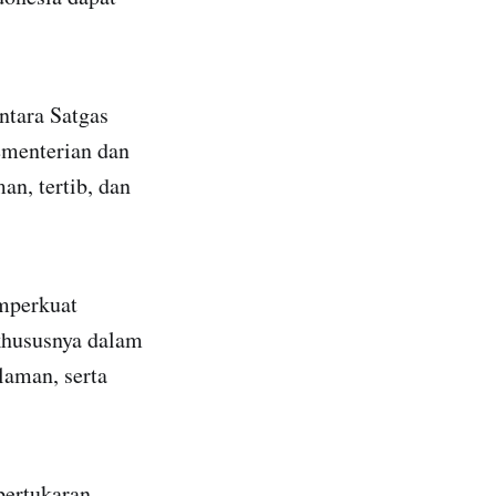
ntara Satgas
ementerian dan
n, tertib, dan
emperkuat
 khususnya dalam
aman, serta
pertukaran