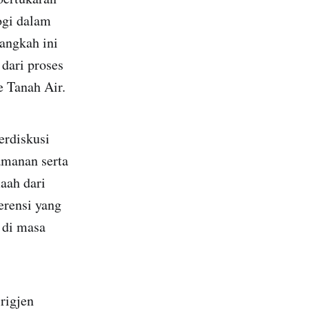
ogi dalam
angkah ini
dari proses
e Tanah Air.
erdiskusi
amanan serta
aah dari
erensi yang
 di masa
rigjen