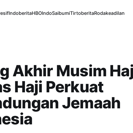
esif
Indoberita
HBOIndo
Saibumi
Tirtoberita
Rodakeadilan
g Akhir Musim Haj
s Haji Perkuat
indungan Jemaah
nesia