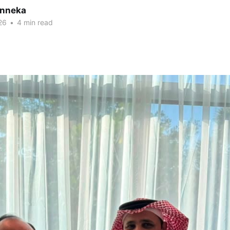
inneka
26
•
4 min read