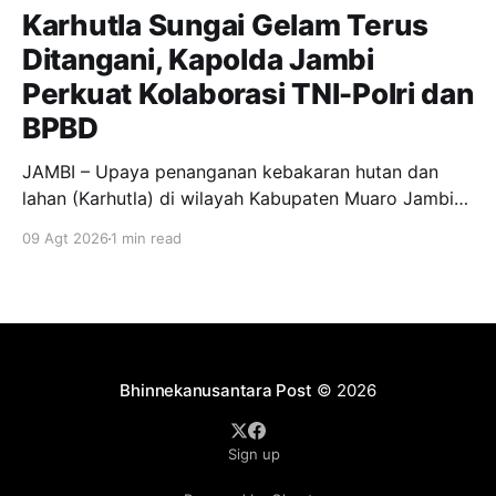
Karhutla Sungai Gelam Terus
Ditangani, Kapolda Jambi
Perkuat Kolaborasi TNI-Polri dan
BPBD
JAMBI – Upaya penanganan kebakaran hutan dan
lahan (Karhutla) di wilayah Kabupaten Muaro Jambi
terus dilakukan secara bersama-sama oleh personel
09 Agt 2026
1 min read
gabungan TNI-Polri, BPBD Provinsi Jambi dan BPBD
Kabupaten Muaro Jambi. Pada Minggu (9/8/2026),
Gubernur Jambi Dr. H. Al Haris, S.Sos., M.H., bersama
jajaran terkait melakukan
Bhinnekanusantara Post
© 2026
Sign up