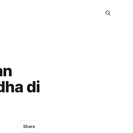
an
dha di
Share