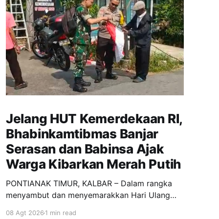
Jelang HUT Kemerdekaan RI,
Bhabinkamtibmas Banjar
Serasan dan Babinsa Ajak
Warga Kibarkan Merah Putih
PONTIANAK TIMUR, KALBAR – Dalam rangka
menyambut dan menyemarakkan Hari Ulang
Tahun (HUT) Kemerdekaan Republik Indonesia,
08 Agt 2026
1 min read
Bhabinkamtibmas Kelurahan Banjar Serasan