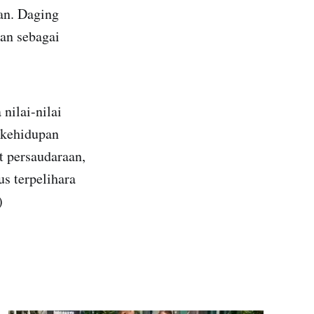
kan. Daging
an sebagai
nilai-nilai
m kehidupan
t persaudaraan,
s terpelihara
)