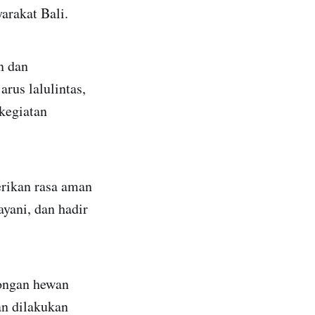
arakat Bali.
n dan
rus lalulintas,
kegiatan
erikan rasa aman
yani, dan hadir
tongan hewan
an dilakukan