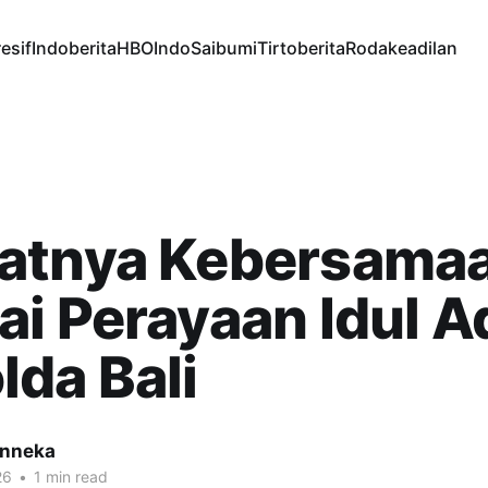
esif
Indoberita
HBOIndo
Saibumi
Tirtoberita
Rodakeadilan
atnya Kebersama
i Perayaan Idul A
da Bali
inneka
26
•
1 min read