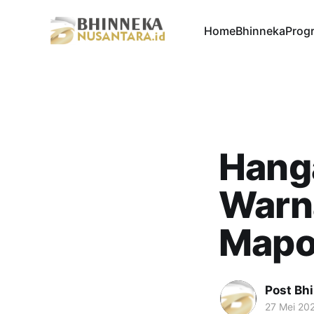
Home
Bhinneka
Progr
Hang
Warna
Mapol
Post Bh
27 Mei 20