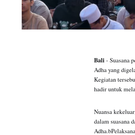
Bali
- Suasana p
Adha yang digel
Kegiatan tersebu
hadir untuk mel
Nuansa kekeluarg
dalam suasana d
Adha.bPelaksana