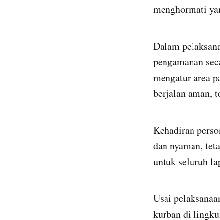
menghormati yan
Dalam pelaksana
pengamanan seca
mengatur area p
berjalan aman, te
Kehadiran perso
dan nyaman, teta
untuk seluruh l
Usai pelaksanaa
kurban di lingk