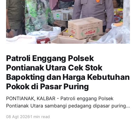
Patroli Enggang Polsek
Pontianak Utara Cek Stok
Bapokting dan Harga Kebutuhan
Pokok di Pasar Puring
PONTIANAK, KALBAR - Patroli enggang Polsek
Pontianak Utara sambangi pedagang dipasar puring
siantan untuk monitoring ketersediaan Bahan pokok
08 Agt 2026
1 min read
penting (Bapokting) dan situasi kamtibmas disekitar
pasar. Menurut keterangan Kanit Samapta AKP
Adnan, Patroli yang kami lakkukan ini selain 7ntuk