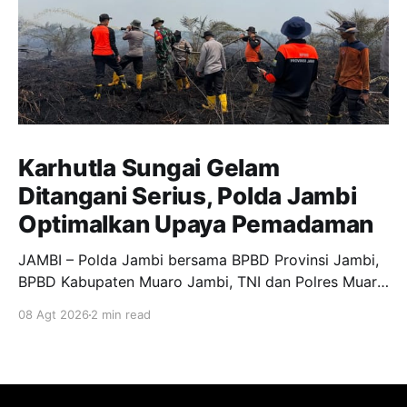
Karhutla Sungai Gelam
Ditangani Serius, Polda Jambi
Optimalkan Upaya Pemadaman
JAMBI – Polda Jambi bersama BPBD Provinsi Jambi,
BPBD Kabupaten Muaro Jambi, TNI dan Polres Muaro
Jambi melakukan pengecekan langsung upaya
08 Agt 2026
2 min read
pemadaman kebakaran hutan dan lahan (Karhutla) di
RT 25 Desa Sungai Gelam, Kecamatan Sungai Gelam,
Kabupaten Muaro Jambi, Sabtu (8/8/2026).
Pengecekan tersebut dilakukan sebagai bentuk