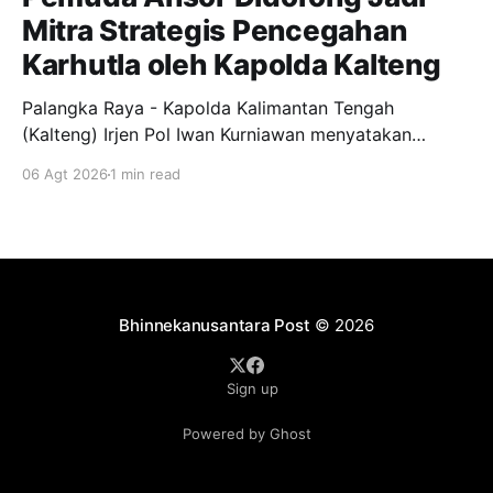
Mitra Strategis Pencegahan
Karhutla oleh Kapolda Kalteng
Palangka Raya - Kapolda Kalimantan Tengah
(Kalteng) Irjen Pol Iwan Kurniawan menyatakan
dukungan penuh kepada Gerakan Pemuda Ansor
06 Agt 2026
1 min read
menjadi garda terdepan dalam upaya pencegahan
dan penanggulangan kebakaran hutan dan lahan
(Karhutla) di wilayah Kalteng. Pernyataan itu
disampaikan Kapolda, usai menghadiri apel siaga
Karhutla yang diselenggarakan pimpinan wilayah GP
Ansor Kalteng di
Bhinnekanusantara Post
© 2026
Sign up
Powered by Ghost