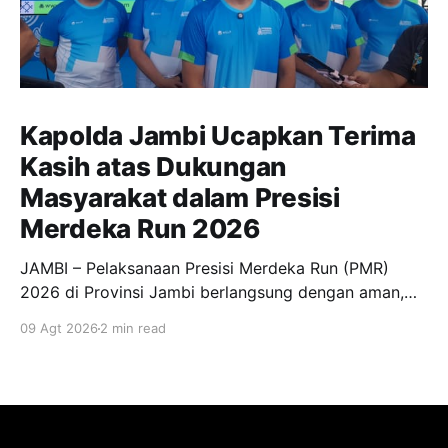
Kapolda Jambi Ucapkan Terima
Kasih atas Dukungan
Masyarakat dalam Presisi
Merdeka Run 2026
JAMBI – Pelaksanaan Presisi Merdeka Run (PMR)
2026 di Provinsi Jambi berlangsung dengan aman,
tertib, dan lancar. Kegiatan yang dipusatkan di
09 Agt 2026
2 min read
kawasan Kantor Gubernur Jambi tersebut mendapat
antusiasme tinggi dari masyarakat serta dukungan
dari berbagai pihak. Kelancaran pelaksanaan kegiatan
olahraga berskala nasional tersebut tidak terlepas
dari kesiapan seluruh panitia dan personel