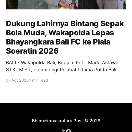
Dukung Lahirnya Bintang Sepak
Bola Muda, Wakapolda Lepas
Bhayangkara Bali FC ke Piala
Soeratin 2026
BALI - Wakapolda Bali, Brigjen. Pol. I Made Astawa,
S.I.K., M.S.I., didampingi Pejabat Utama Polda Bali
melepas keberangkatan Tim Bhayangkara Bali FC
07 Agt 2026
1 min read
yang akan berlaga pada Turnamen Piala Soeratin U-
13, U-15, dan U-17 Tahun 2026. Pelepasan
berlangsung di Lobby Depan Mapolda Bali, Jumat (7/
Bhinnekanusantara Post
© 2026