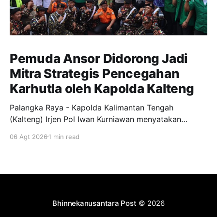
Pemuda Ansor Didorong Jadi
Mitra Strategis Pencegahan
Karhutla oleh Kapolda Kalteng
Palangka Raya - Kapolda Kalimantan Tengah
(Kalteng) Irjen Pol Iwan Kurniawan menyatakan
dukungan penuh kepada Gerakan Pemuda Ansor
06 Agt 2026
1 min read
menjadi garda terdepan dalam upaya pencegahan
dan penanggulangan kebakaran hutan dan lahan
(Karhutla) di wilayah Kalteng. Pernyataan itu
disampaikan Kapolda, usai menghadiri apel siaga
Karhutla yang diselenggarakan pimpinan wilayah GP
Ansor Kalteng di
Bhinnekanusantara Post
© 2026