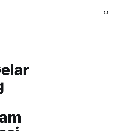
elar
g
ram