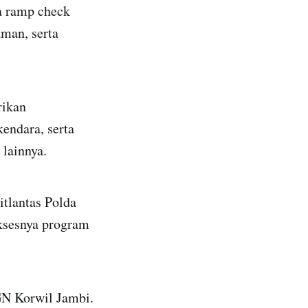
a ramp check
aman, serta
rikan
endara, serta
lainnya.
itlantas Polda
ksesnya program
GN Korwil Jambi.