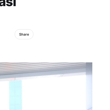
asi
Share