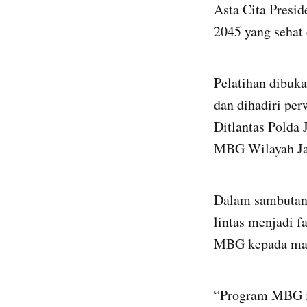
Asta Cita Presi
2045 yang sehat 
Pelatihan dibuk
dan dihadiri pe
Ditlantas Polda 
MBG Wilayah Jam
Dalam sambutann
lintas menjadi f
MBG kepada mas
“Program MBG in