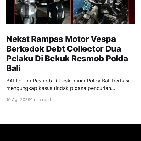
Nekat Rampas Motor Vespa
Berkedok Debt Collector Dua
Pelaku Di Bekuk Resmob Polda
Bali
BALI - Tim Resmob Ditreskrimum Polda Bali berhasil
mengungkap kasus tindak pidana pencurian
kendaraan bermotor dengan modus mengaku
10 Agt 2026
1 min read
sebagai debt collector. Dua orang pelaku berhasil
diamankan pada Sabtu, 8 Agustus 2026 sekitar pukul
03.30 Wita. Terkait penangkapan tersebut Kabid
Humas Kombes Pol Ariasandy menyampaikan
Peristiwa terjadi pada Minggu, 29 Juni