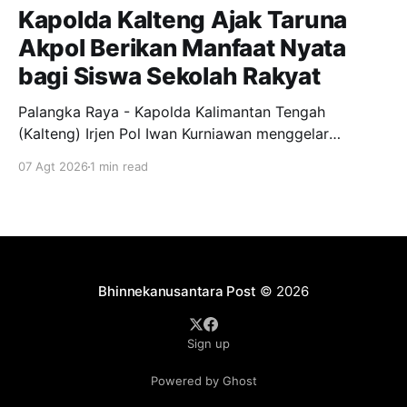
Kapolda Kalteng Ajak Taruna
Akpol Berikan Manfaat Nyata
bagi Siswa Sekolah Rakyat
Palangka Raya - Kapolda Kalimantan Tengah
(Kalteng) Irjen Pol Iwan Kurniawan menggelar
silaturahmi bersama para Taruna Akademi Kepolisian
07 Agt 2026
1 min read
tingkat IV bertempat di ruang kerjanya, Jumat
(7/8/2026). Kegiatan ini menjadi ajang penyamaan
visi dalam mendukung program pendidikan bagi
anak-anak di Sekolah Rakyat. Dalam kesempatannya,
Kapolda Kalteng menekankan pentingnya peran
Bhinnekanusantara Post
© 2026
Sign up
Powered by Ghost