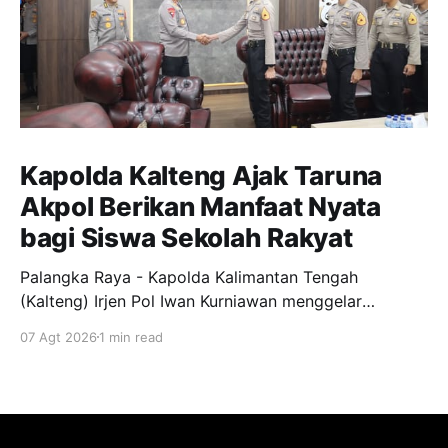
Kapolda Kalteng Ajak Taruna
Akpol Berikan Manfaat Nyata
bagi Siswa Sekolah Rakyat
Palangka Raya - Kapolda Kalimantan Tengah
(Kalteng) Irjen Pol Iwan Kurniawan menggelar
silaturahmi bersama para Taruna Akademi Kepolisian
07 Agt 2026
1 min read
tingkat IV bertempat di ruang kerjanya, Jumat
(7/8/2026). Kegiatan ini menjadi ajang penyamaan
visi dalam mendukung program pendidikan bagi
anak-anak di Sekolah Rakyat. Dalam kesempatannya,
Kapolda Kalteng menekankan pentingnya peran