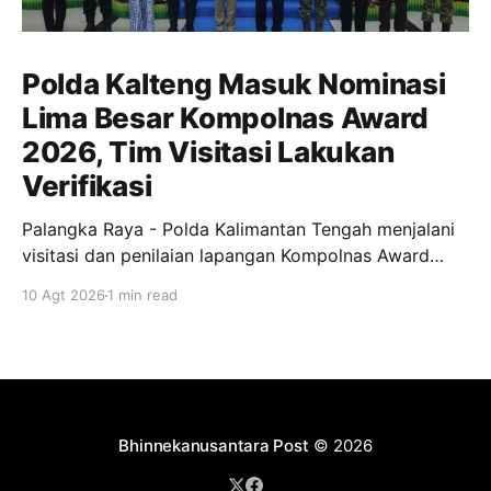
Polda Kalteng Masuk Nominasi
Lima Besar Kompolnas Award
2026, Tim Visitasi Lakukan
Verifikasi
Palangka Raya - Polda Kalimantan Tengah menjalani
visitasi dan penilaian lapangan Kompolnas Award
2026 di Aula Graha Bhayangkara, Senin (10/8/2026),
10 Agt 2026
1 min read
seusai masuk 5 besar nominator dari 34 Polda se-
Indonesia. Kegiatan dibuka Kapolda Kalteng Irjen Pol
Iwan Kurniawan, Komisioner Kompolnas Dr. Yusuf
Warsyim, Gubernur Kalteng, Pangdam XII/TB, Kabinda
Bhinnekanusantara Post
© 2026