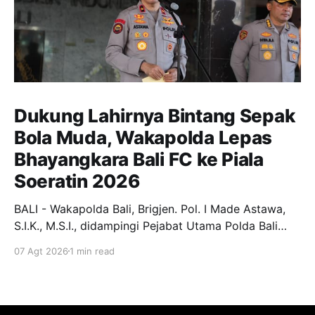
Dukung Lahirnya Bintang Sepak
Bola Muda, Wakapolda Lepas
Bhayangkara Bali FC ke Piala
Soeratin 2026
BALI - Wakapolda Bali, Brigjen. Pol. I Made Astawa,
S.I.K., M.S.I., didampingi Pejabat Utama Polda Bali
melepas keberangkatan Tim Bhayangkara Bali FC
07 Agt 2026
1 min read
yang akan berlaga pada Turnamen Piala Soeratin U-
13, U-15, dan U-17 Tahun 2026. Pelepasan
berlangsung di Lobby Depan Mapolda Bali, Jumat (7/