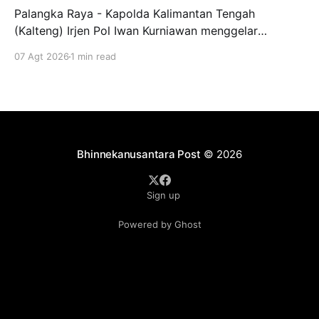
Palangka Raya - Kapolda Kalimantan Tengah
(Kalteng) Irjen Pol Iwan Kurniawan menggelar
silaturahmi bersama para Taruna Akademi Kepolisian
07 Agt 2026
1 min read
tingkat IV bertempat di ruang kerjanya, Jumat
(7/8/2026). Kegiatan ini menjadi ajang penyamaan
visi dalam mendukung program pendidikan bagi
anak-anak di Sekolah Rakyat. Dalam kesempatannya,
Kapolda Kalteng menekankan pentingnya peran
Bhinnekanusantara Post
© 2026
Sign up
Powered by Ghost