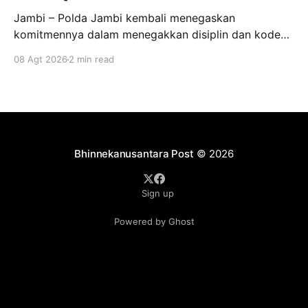
Jambi – Polda Jambi kembali menegaskan
komitmennya dalam menegakkan disiplin dan kode
etik profesi Polri dengan menjatuhkan sanksi tegas
08 Agt 2026
2 min read
terhadap lima oknum anggota Polri terkait perkara
meninggalnya Brigadir EWS yang terjadi di wilayah
hukum Polres Tanjung Jabung Timur. Hal tersebut
disampaikan Kabid Humas Polda Jambi dalam
konferensi pers yang digelar pada
Bhinnekanusantara Post
© 2026
Sign up
Powered by Ghost