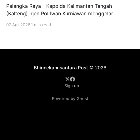
Palangka Raya - Kapolda Kalimantan Tengah
(Kalteng) Irjen Pol Iwan Kurniawan menggelar
silaturahmi bersama para Taruna Akademi Kepolisian
07 Agt 2026
1 min read
tingkat IV bertempat di ruang kerjanya, Jumat
(7/8/2026). Kegiatan ini menjadi ajang penyamaan
visi dalam mendukung program pendidikan bagi
anak-anak di Sekolah Rakyat. Dalam kesempatannya,
Kapolda Kalteng menekankan pentingnya peran
Bhinnekanusantara Post
© 2026
Sign up
Powered by Ghost