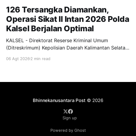
126 Tersangka Diamankan,
Operasi Sikat II Intan 2026 Polda
Kalsel Berjalan Optimal
KALSEL - Direktorat Reserse Kriminal Umum
(Ditreskrimum) Kepolisian Daerah Kalimantan Selatan
(Polda Kalsel) bersama Polres jajaran sukses
06 Agt 2026
2 min read
menggelar Operasi Kepolisian Kewilayahan "Sikat II
Intan 2026" dan pengungkapan tindak pidana 3C
(Curat, Curas, dan Curanmor) sebagaimana instruksi
Kapolda Kalsel Irjen Pol Dr. Rosyanto Yudha
Hermawan, S.I.K., S.H.
Bhinnekanusantara Post
© 2026
Sign up
Powered by Ghost