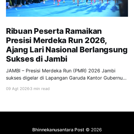
Ribuan Peserta Ramaikan
Presisi Merdeka Run 2026,
Ajang Lari Nasional Berlangsung
Sukses di Jambi
JAMBI – Presisi Merdeka Run (PMR) 2026 Jambi
sukses digelar di Lapangan Garuda Kantor Gubernur
Jambi, Minggu (9/8/2026). Event olahraga berskala
09 Agt 2026
3 min read
nasional tersebut berlangsung meriah dan diikuti
sekitar 12.000 peserta serta pengunjung dari
berbagai daerah. Kegiatan tersebut turut dihadiri
Gubernur Jambi Dr. H. Al Haris, S.Sos., M.
Bhinnekanusantara Post
© 2026