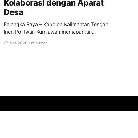
Kolaborasi dengan Aparat
Desa
Palangka Raya – Kapolda Kalimantan Tengah
Irjen Pol Iwan Kurniawan memaparkan
perkembangan penanganan kebakaran hutan
07 Agt 2026
1 min read
dan lahan (karhutla) di Kalimantan Tengah
sekaligus mengajak pemerintah desa
memperkuat langkah pencegahan. Hal tersebut
disampaikan Kapolda dalam kegiatan yang
digelar di GOR Indoor Serbaguna, Jalan Tjilik
Riwut Km 5, Palangka Raya, Kamis (6/8/2026)
Powered by Ghost