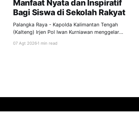
Manfaat Nyata dan Inspiratif
Bagi Siswa di Sekolah Rakyat
Palangka Raya - Kapolda Kalimantan Tengah
(Kalteng) Irjen Pol Iwan Kurniawan menggelar
silaturahmi bersama para Taruna Akademi
07 Agt 2026
1 min read
Kepolisian tingkat IV bertempat di ruang
kerjanya, Jumat (7/8/2026). Kegiatan ini
menjadi ajang penyamaan visi dalam
mendukung program pendidikan bagi anak-
anak di Sekolah Rakyat. Dalam kesempatannya,
Kapolda Kalteng menekankan pentingnya peran
Sign up