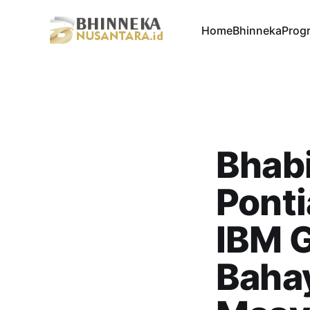
Home
Bhinneka
Progr
Bhab
Ponti
IBM 
Baha