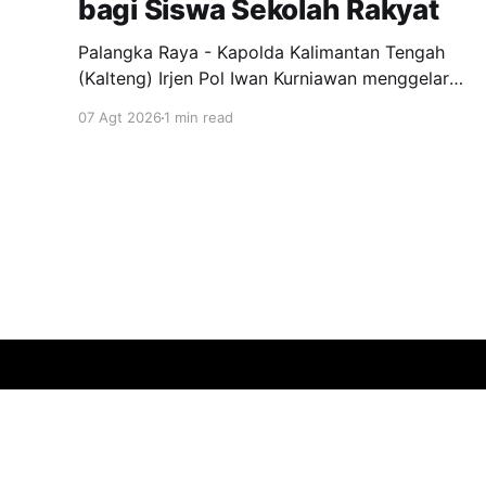
bagi Siswa Sekolah Rakyat
Palangka Raya - Kapolda Kalimantan Tengah
(Kalteng) Irjen Pol Iwan Kurniawan menggelar
silaturahmi bersama para Taruna Akademi
07 Agt 2026
1 min read
Kepolisian tingkat IV bertempat di ruang
kerjanya, Jumat (7/8/2026). Kegiatan ini
menjadi ajang penyamaan visi dalam
mendukung program pendidikan bagi anak-
anak di Sekolah Rakyat. Dalam kesempatannya,
Kapolda Kalteng menekankan pentingnya peran
Bhinnekanusantara Post
© 2026