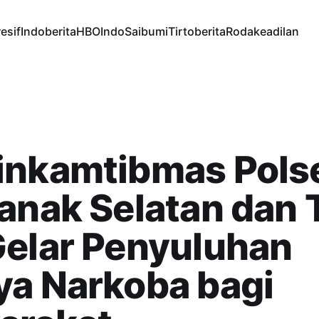
esif
Indoberita
HBOIndo
Saibumi
Tirtoberita
Rodakeadilan
inkamtibmas Pols
anak Selatan dan 
Gelar Penyuluhan
ya Narkoba bagi