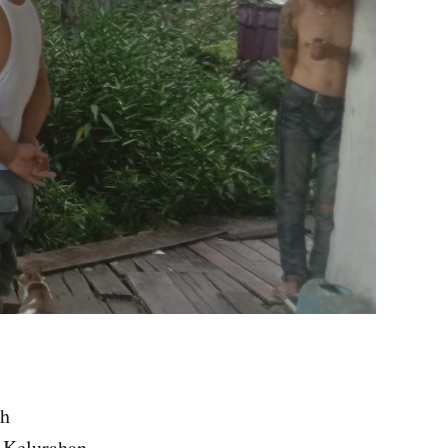
ah
 Kelurahan