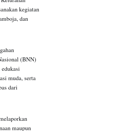
anakan kegiatan
Kamboja, dan
egahan
 Nasional (BNN)
n edukasi
si muda, serta
as dari
 melaporkan
unaan maupun