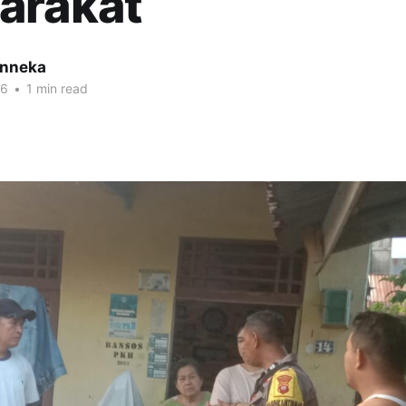
arakat
inneka
26
•
1 min read